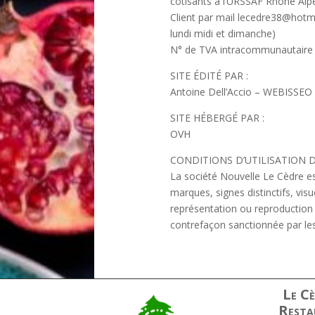
cotisants à l’URSSAF Rhône Alpes 
Client par mail lecedre38@hotm
lundi midi et dimanche)
N° de TVA intracommunautaire
SITE ÉDITÉ PAR :
Antoine Dell’Accio – WEBISSEO
SITE HÉBERGÉ PAR :
OVH
CONDITIONS D’UTILISATION DU S
La société Nouvelle Le Cèdre est 
marques, signes distinctifs, visu
représentation ou reproduction t
contrefaçon sanctionnée par les 
Le Cè
Resta