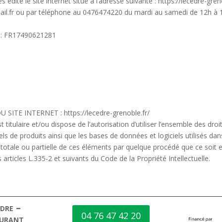
édite le site internet situé à l’adresse suivante : https://lecedre-gren
ail.fr ou par téléphone au 0476474220 du mardi au samedi de 12h à 
 : FR17490621281
ITE INTERNET : https://lecedre-grenoble.fr/
titulaire et/ou dispose de l’autorisation d’utiliser l’ensemble des droi
els de produits ainsi que les bases de données et logiciels utilisés dan
otale ou partielle de ces éléments par quelque procédé que ce soit es
articles L.335-2 et suivants du Code de la Propriété Intellectuelle.
dre –
04 76 47 42 20
urant